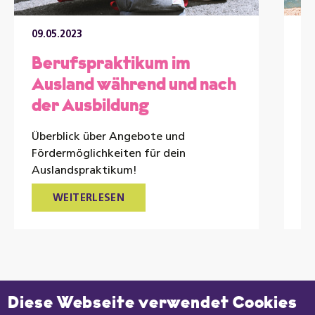
09.05.2023
22
Berufspraktikum im
U
Ausland während und nach
e
der Ausbildung
Au
le
Überblick über Angebote und
de
Fördermöglichkeiten für dein
Auslandspraktikum!
WEITERLESEN
Datenschutzeinstellungen
Diese Webseite verwendet Cookies
Zu den News